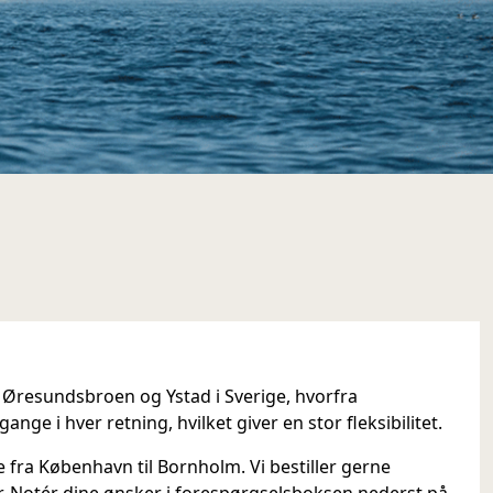
a Øresundsbroen og Ystad i Sverige, hvorfra
ange i hver retning, hvilket giver en stor fleksibilitet.
 fra København til Bornholm. Vi bestiller gerne
r. Notér dine ønsker i forespørgselsboksen nederst på