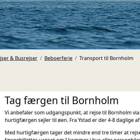
ser & Busrejser
Beboerferie
Transport til Bornholm
Tag færgen til Bornholm
Vi anbefaler som udgangspunkt, at rejse til Bornholm vi
hurtigfærgen sejler til øen. Fra Ystad er der 4-8 daglige afg
Med hurtigfærgen tager det mindre end tre timer at rejse
færgebilletter uanset om I kommer i bus eller personbile