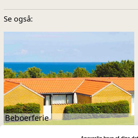
Se også:
Beboerferie
Ansvarlig brug af dine da