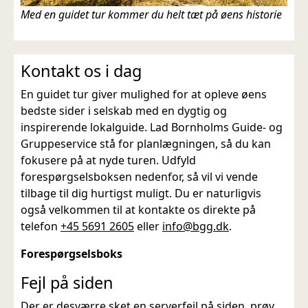
Med en guidet tur kommer du helt tæt på øens historie
Kontakt os i dag
En guidet tur giver mulighed for at opleve øens
bedste sider i selskab med en dygtig og
inspirerende lokalguide. Lad Bornholms Guide- og
Gruppeservice stå for planlægningen, så du kan
fokusere på at nyde turen. Udfyld
forespørgselsboksen nedenfor, så vil vi vende
tilbage til dig hurtigst muligt. Du er naturligvis
også velkommen til at kontakte os direkte på
telefon
+45 5691 2605
eller
info@bgg.dk
.
Forespørgselsboks
Fejl på siden
Der er desværre sket en serverfejl på siden, prøv