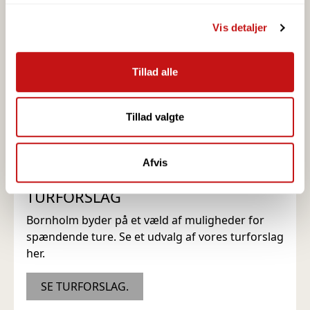
Vis detaljer
Vi bruger cookies til at tilpasse vores indhold og
annoncer, til at vise dig funktioner til sociale medier og til
at analysere vores trafik. Vi deler også oplysninger om
Tillad alle
din brug af vores hjemmeside med vores partnere inden
for sociale medier, annonceringspartnere og
analysepartnere. Vores partnere kan kombinere disse
Tillad valgte
data med andre oplysninger, du har givet dem, eller som
de har indsamlet fra din brug af deres tjenester.
Afvis
TURFORSLAG
Bornholm byder på et væld af muligheder for
spændende ture. Se et udvalg af vores turforslag
her.
SE TURFORSLAG.