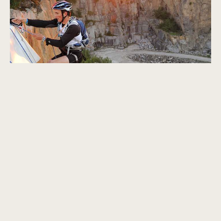
Firmature & Teambuilding
Ofte stillede spørgsmål om
guideservice på Bornholm (FAQ)
Hvordan booker jeg en lokalguide?
Det er nemt at booke en lokalguide til din tur. Udfyld
forespørgselsformularen på
denne side
, eller kontakt
os direkte på telefon
+45 5691
2605
eller
info@bgg.dk
. Vi tilbyder guider, der taler