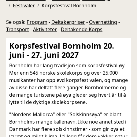
Festivaler
Korpsfestival Bornholm
Se også:
Program
-
Deltakerpriser
-
Overnatting
-
Transport
-
Aktiviteter
-
Deltakende Korps
Korpsfestival Bornholm 20.
juni - 27. juni 2027
Bornholm har lang tradisjon som korpsfestival-øy.
Mer enn 545 norske skolekorps og over 25.000
musikanter har opplevd korpsfestivalen, og mange
av disse har deltatt flere ganger. Bornholmerne og
de mange turistene på øya gleder seg hvert år til å
lytte til de dyktige skolekorpsene.
"Nordens Mallorca" eller "Solskinnsøya" er blant
Bornholms mange kallenavn. Ikke noe annet sted i
Danmark har flere solskinnstimer - som gir øya et
varmt og mildt klima. I tillegg får dere vakker natur,