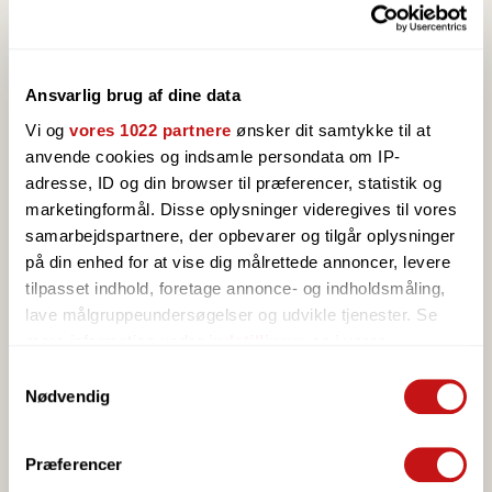
Ansvarlig brug af dine data
OVERNATTING
Vi og
vores 1022 partnere
ønsker dit samtykke til at
anvende cookies og indsamle persondata om IP-
Under korpsfestivalen bor dere i velutstyrte
adresse, ID og din browser til præferencer, statistik og
feriehus, -hytter eller rom i noen av Bornholms
marketingformål. Disse oplysninger videregives til vores
beste feriesteder.
samarbejdspartnere, der opbevarer og tilgår oplysninger
Alle bostedene har omfattende aktivitetstilbud.
på din enhed for at vise dig målrettede annoncer, levere
tilpasset indhold, foretage annonce- og indholdsmåling,
SE FERIESTEDER
lave målgruppeundersøgelser og udvikle tjenester. Se
mere information under
indstillinger
og i vores
persondatapolitik. Du kan altid trække dit samtykke
Samtykkevalg
tilbage eller ændre indstillinger fra vores
Nødvendig
"Cookiedeklaration", eller ved at trykke på "Privacy
trigger" ikonet.
Præferencer