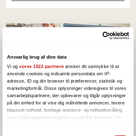
Ansvarlig brug af dine data
Vi og
vores 1022 partnere
ønsker dit samtykke til at
anvende cookies og indsamle persondata om IP-
adresse, ID og din browser til præferencer, statistik og
marketingformål. Disse oplysninger videregives til vores
samarbejdspartnere, der opbevarer og tilgår oplysninger
på din enhed for at vise dig målrettede annoncer, levere
WORKSHOPS 2026
tilpasset indhold, foretage annonce- og indholdsmåling,
Dyk ned i en verden af garn, kreativitet og
lave målgruppeundersøgelser og udvikle tjenester. Se
hyggeligt fællesskab!
mere information under
indstillinger
og i vores
persondatapolitik. Du kan altid trække dit samtykke
Samtykkevalg