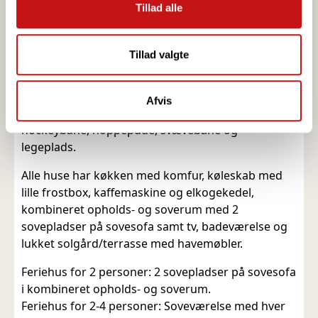
Tillad alle
4-6 personer, som alle har egen lukket gårdhave
din brug af vores hjemmeside med vores partnere inden
mod sydvest. Storløkke Feriepark er et af
for sociale medier, annonceringspartnere og
Bornholms mest eftertragtede feriesteder.
analysepartnere. Vores partnere kan kombinere disse
Tillad valgte
data med andre oplysninger, du har givet dem, eller som
Storløkke Feriepark tilbyder mange
de har indsamlet fra din brug af deres tjenester.
fællesfaciliteter, blandt andet: Stor overdækket
Afvis
swimmingpool, børnepool, beachvolleybane,
hockeybane, hoppepude, svævebane og
legeplads.
Alle huse har køkken med komfur, køleskab med
lille frostbox, kaffemaskine og elkogekedel,
kombineret opholds- og soverum med 2
sovepladser på sovesofa samt tv, badeværelse og
lukket solgård/terrasse med havemøbler.
Feriehus for 2 personer: 2 sovepladser på sovesofa
i kombineret opholds- og soverum.
Feriehus for 2-4 personer: Soveværelse med hver