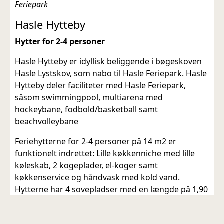
Feriepark
Hasle Hytteby
Hytter for 2-4 personer
Hasle Hytteby er idyllisk beliggende i bøgeskoven
Hasle Lystskov, som nabo til Hasle Feriepark. Hasle
Hytteby deler faciliteter med Hasle Feriepark,
såsom swimmingpool, multiarena med
hockeybane, fodbold/basketball samt
beachvolleybane
Feriehytterne for 2-4 personer på 14 m2 er
funktionelt indrettet: Lille køkkenniche med lille
køleskab, 2 kogeplader, el-koger samt
køkkenservice og håndvask med kold vand.
Hytterne har 4 sovepladser med en længde på 1,90
meter. I den ene ende af hytten er der et fold-ud-
spisebord til 4 personer. Hytterne er opvarmet