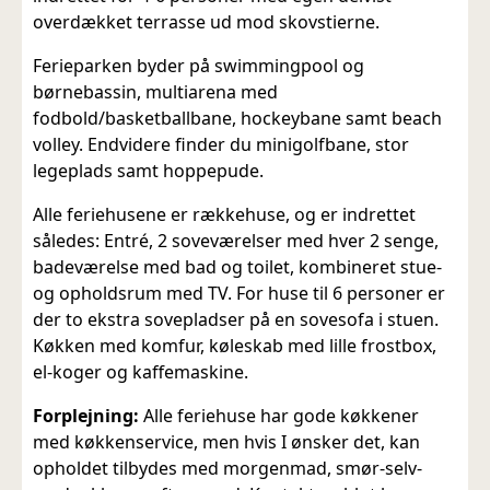
overdækket terrasse ud mod skovstierne.
Ferieparken byder på swimmingpool og
børnebassin, multiarena med
fodbold/basketballbane, hockeybane samt beach
volley. Endvidere finder du minigolfbane, stor
legeplads samt hoppepude.
Alle feriehusene er rækkehuse, og er indrettet
således: Entré, 2 soveværelser med hver 2 senge,
badeværelse med bad og toilet, kombineret stue-
og opholdsrum med TV. For huse til 6 personer er
der to ekstra sovepladser på en sovesofa i stuen.
Køkken med komfur, køleskab med lille frostbox,
el-koger og kaffemaskine.
Forplejning:
Alle feriehuse har gode køkkener
med køkkenservice, men hvis I ønsker det, kan
opholdet tilbydes med morgenmad, smør-selv-